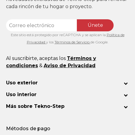
cada rincón de tu hogar o proyecto.
Únete
Este sitio está protegido por reCAPTCHA y se aplican la
Política de
Privacidad
y los
Términos de Servicio
de Google.
Al suscribirte, aceptas los
Términos y
condiciones
&
Aviso de Privacidad
Uso exterior
Uso interior
Más sobre Tekno-Step
Métodos de pago