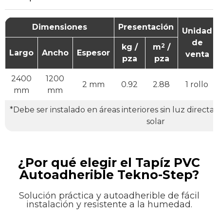
Dimensiones
Presentación
Unidad
de
2
kg /
m
/
Largo
Ancho
Espesor
venta
pza
pza
2400
1200
2 mm
0.92
2.88
1 rollo
mm
mm
*Debe ser instalado en áreas interiores sin luz directa d
solar
¿Por qué elegir el Tapíz PVC
Autoadherible Tekno-Step?
Solución práctica y autoadherible de fácil
instalación y resistente a la humedad.