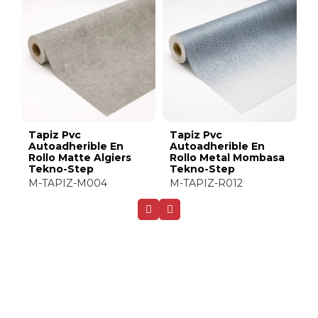
Tapiz Pvc
Tapiz Pvc
Autoadherible En
Autoadherible En
sa
Rollo Matte Bahir
Rollo Glossy Jinja
Tekno-Step
Tekno-Step
M-TAPIZ-M099
M-TAPIZ-G025