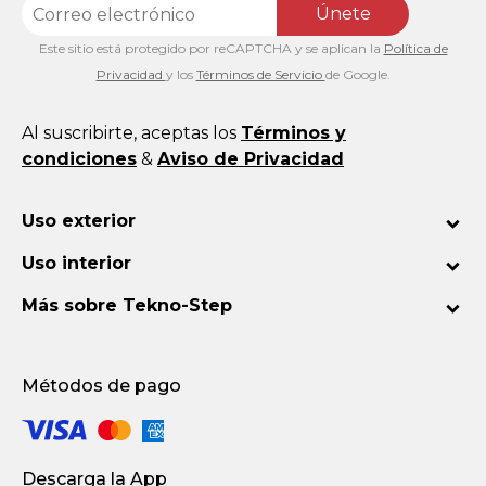
Únete
Este sitio está protegido por reCAPTCHA y se aplican la
Política de
Privacidad
y los
Términos de Servicio
de Google.
Al suscribirte, aceptas los
Términos y
condiciones
&
Aviso de Privacidad
Uso exterior
Uso interior
Más sobre Tekno-Step
Métodos de pago
Descarga la App