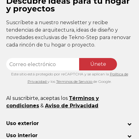
Descubre ideas para tu hogar
y proyectos
Suscríbete a nuestro newsletter y recibe
tendencias de arquitectura, ideas de diseño y
novedades exclusivas de Tekno-Step para renovar
cada rincón de tu hogar o proyecto.
Únete
Este sitio está protegido por reCAPTCHA y se aplican la
Política de
Privacidad
y los
Términos de Servicio
de Google.
Al suscribirte, aceptas los
Términos y
condiciones
&
Aviso de Privacidad
Uso exterior
Uso interior