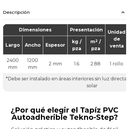
Descripción
Dimensiones
Presentación
Unidad
de
2
kg /
m
/
Largo
Ancho
Espesor
venta
pza
pza
2400
1200
2 mm
1.6
2.88
1 rollo
mm
mm
*Debe ser instalado en áreas interiores sin luz directa d
solar
¿Por qué elegir el Tapíz PVC
Autoadherible Tekno-Step?