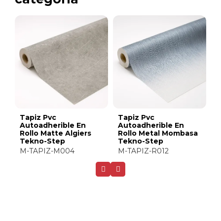
Tapiz Pvc
Tapiz Pvc
Autoadherible En
Autoadherible En
sa
Rollo Matte Bahir
Rollo Glossy Jinja
Tekno-Step
Tekno-Step
M-TAPIZ-M099
M-TAPIZ-G025