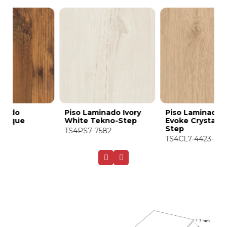
Piso Laminado Ivory
Piso Laminado Oak
P
White Tekno-Step
Evoke Crystal Tekno-
N
Step
TS4PS7-7582
T
TS4CL7-4423-A