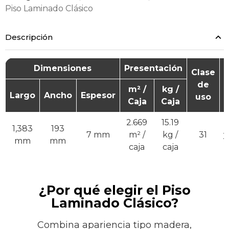
Piso Laminado Clásico
Descripción
Dimensiones
Presentación
Clase
de
A
m² /
kg /
Largo
Ancho
Espesor
uso
Caja
Caja
2.669
15.19
R
1,383
193
7 mm
m² /
kg /
31
y
mm
mm
caja
caja
¿Por qué elegir el Piso
Laminado Clásico?
Combina apariencia tipo madera,