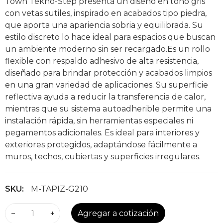
Town Tekno-Step presenta un diseño en tono gris
con vetas sutiles, inspirado en acabados tipo piedra,
que aporta una apariencia sobria y equilibrada. Su
estilo discreto lo hace ideal para espacios que buscan
un ambiente moderno sin ser recargado.Es un rollo
flexible con respaldo adhesivo de alta resistencia,
diseñado para brindar protección y acabados limpios
en una gran variedad de aplicaciones. Su superficie
reflectiva ayuda a reducir la transferencia de calor,
mientras que su sistema autoadherible permite una
instalación rápida, sin herramientas especiales ni
pegamentos adicionales. Es ideal para interiores y
exteriores protegidos, adaptándose fácilmente a
muros, techos, cubiertas y superficies irregulares.
SKU:
M-TAPIZ-G210
−
+
Agregar a cotización