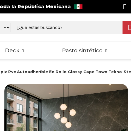
toda la República Mexicana
as WPC Exterior
Wall Cladding
sos Laminados
Pisos Laminados
Pisos Lamina
gnus
Select
Splash
Deck
Pasto sintético
piz Pvc Autoadherible En Rollo Glossy Cape Town Tekno-St
as WPC Exterior
Wall Cladding
sos Laminados
Pisos Laminados
Pisos Lamina
gnus
Select
Splash