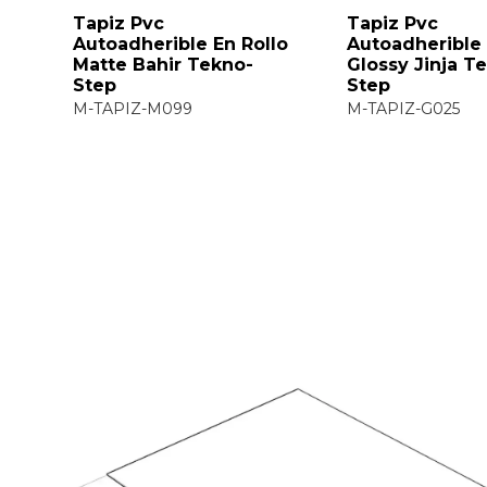
Tapiz Pvc
Tapiz Pvc
lo
Autoadherible En Rollo
Autoadherible 
o-
Matte Bahir Tekno-
Glossy Jinja T
Step
Step
M-TAPIZ-M099
M-TAPIZ-G025