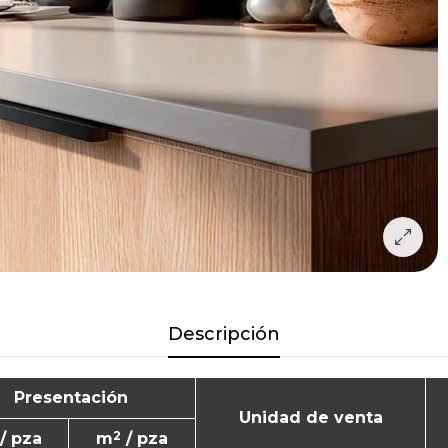
Descripción
Presentación
Unidad de venta
2
/ pza
m
/ pza