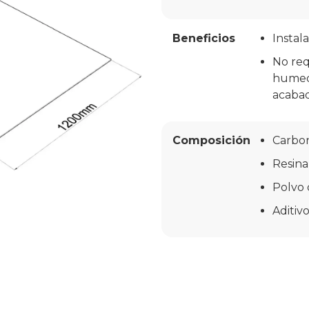
Beneficios
Instala
No req
humeda
acabad
Composición
Carbon
Resina
Polvo
Aditiv