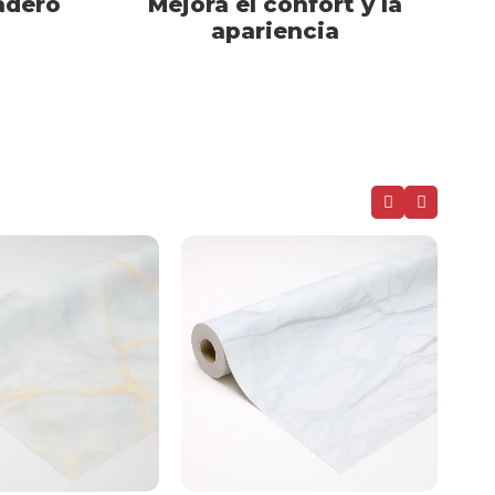
adero
Mejora el confort y la
apariencia