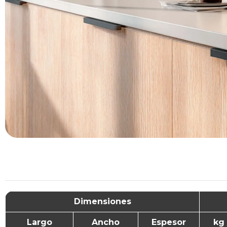
Dimensiones
Largo
Ancho
Espesor
kg 