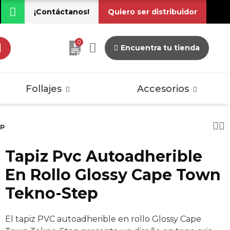
¡Contáctanos!
Quiero ser distribuidor
0
Encuentra tu tienda
dos
Pisos Laminados
Vintage
Follajes
Accesorios
ep
Tapiz Pvc Autoadherible
dos
Pisos Laminados
En Rollo Glossy Cape Town
Vintage
Tekno-Step
El tapiz PVC autoadherible en rollo Glossy Cape