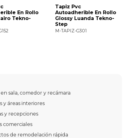
vc
Tapiz Pvc
T
rible En Rollo
Autoadherible En Rollo
A
airo Tekno-
Glossy Luanda Tekno-
G
Step
S
G152
M-TAPIZ-G301
M
en sala, comedor y recámara
s y áreas interiores
as y recepciones
s comerciales
tos de remodelación rápida