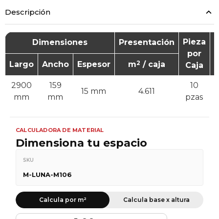
Descripción
Pieza
Dimensiones
Presentación
G
por
2
Largo
Ancho
Espesor
m
/ caja
Caja
2900
159
10
15 mm
4.611
mm
mm
pzas
CALCULADORA DE MATERIAL
Dimensiona tu espacio
SKU
M-LUNA-M106
Calcula por m²
Calcula base x altura