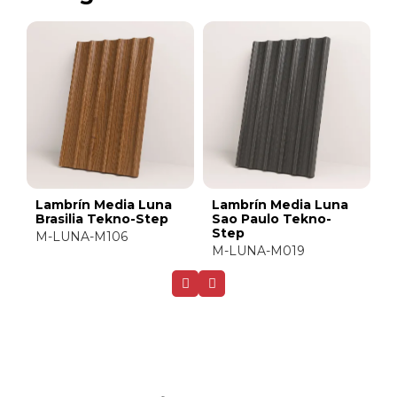
Lambrín Media Luna
Lambrín Media Luna
L
Brasilia Tekno-Step
Sao Paulo Tekno-
A
Step
M-LUNA-M106
M
M-LUNA-M019