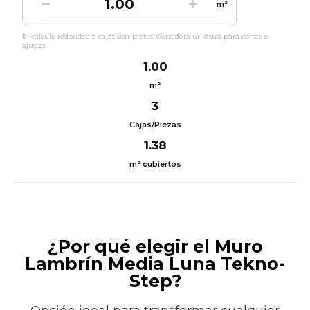
−
+
m²
El cálculo redondea a cajas completas. Considera un extra para cortes o
ajustes.
1.00
m²
3
Cajas/Piezas
1.38
m² cubiertos
¿Por qué elegir el Muro
Lambrín Media Luna Tekno-
Step?