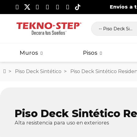
Envíos a 
Lambrín WPC Exterior
Piso Laminado Clásico
Vig
Pi
Ma
Muros
Pisos
Piso Deck Sintético
Piso Deck Sintético Residen
Lambrín WPC Exterior
Piso Laminado Clásico
Vig
Pi
Ma
Piso Deck Sintético Re
Alta resistencia para uso en exteriores