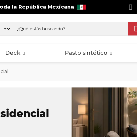
toda la República Mexicana
as WPC Exterior
Wall Cladding
sos Laminados
Pisos Laminados
Pisos Lamina
gnus
Select
Splash
Deck
Pasto sintético
cial
as WPC Exterior
Wall Cladding
sos Laminados
Pisos Laminados
Pisos Lamina
gnus
Select
Splash
sidencial