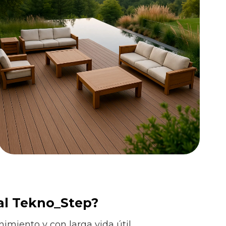
ial Tekno_Step?
imiento y con larga vida útil.