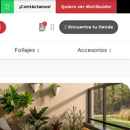
¡Contáctanos!
Quiero ser distribuidor
0
Encuentra tu tienda
dos
Pisos Laminados
Vintage
Follajes
Accesorios
dos
Pisos Laminados
Vintage