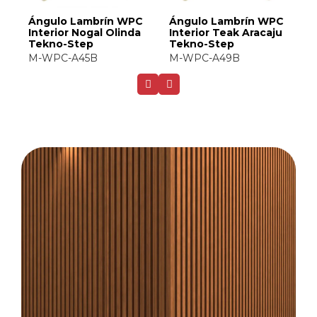
C
Ángulo Lambrín WPC
Ángulo Lambrín WPC
Á
Interior Nogal Olinda
Interior Teak Aracaju
I
Tekno-Step
Tekno-Step
S
M-WPC-A45B
M-WPC-A49B
M