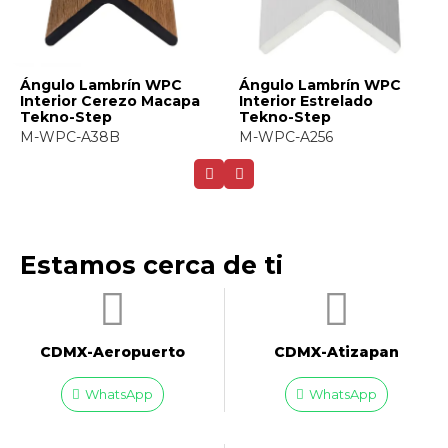
ulo Lambrín WPC
Ángulo Lambrín WPC
Ángu
erior Estrelado
Interior Fortaleza
Inte
no-Step
Tekno-Step
Step
PC-A256
M-WPC-A020
M-WP
Estamos cerca de ti
CDMX-Aeropuerto​
CDMX-Atizapan
WhatsApp
WhatsApp