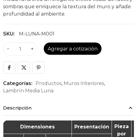
sombras que enriquece la textura del muro y añade
profundidad al ambiente.
SKU:
M-LUNA-M001
−
+
Agregar a cotización
Categorías:
Productos
,
Muros Interiores
,
Lambrín Media Luna
Descripción
Pieza
Dimensiones
Presentación
G
por