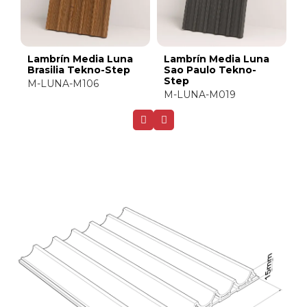
Lambrín Media Luna
Lambrín Media Luna
L
Brasilia Tekno-Step
Sao Paulo Tekno-
A
Step
M-LUNA-M106
M
M-LUNA-M019