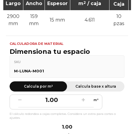
2
Largo
Ancho
Espesor
m
/ caja
Caja
2900
159
10
15 mm
4.611
mm
mm
pzas
CALCULADORA DE MATERIAL
Dimensiona tu espacio
SKU
M-LUNA-M001
Calcula por m²
Calcula base x altura
−
+
m²
El cálculo redondea a cajas completas. Considera un extra para cortes o
ajustes.
1.00