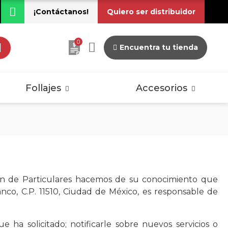
¡Contáctanos!
Quiero ser distribuidor
0
Encuentra tu tienda
dos
Pisos Laminados
Vintage
Follajes
Accesorios
dos
Pisos Laminados
Vintage
ión de Particulares hacemos de su conocimiento que
co, C.P. 11510, Ciudad de México, es responsable de
e ha solicitado; notificarle sobre nuevos servicios o