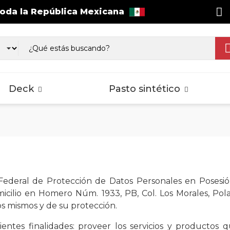
toda la República Mexicana
as WPC Exterior
Wall Cladding
sos Laminados
Pisos Laminados
Pisos Lamina
gnus
Select
Splash
Deck
Pasto sintético
as WPC Exterior
Wall Cladding
sos Laminados
Pisos Laminados
Pisos Lamina
gnus
Select
Splash
 Federal de Protección de Datos Personales en Poses
ilio en Homero Núm. 1933, PB, Col. Los Morales, Polan
os mismos y de su protección.
ientes finalidades: proveer los servicios y productos qu