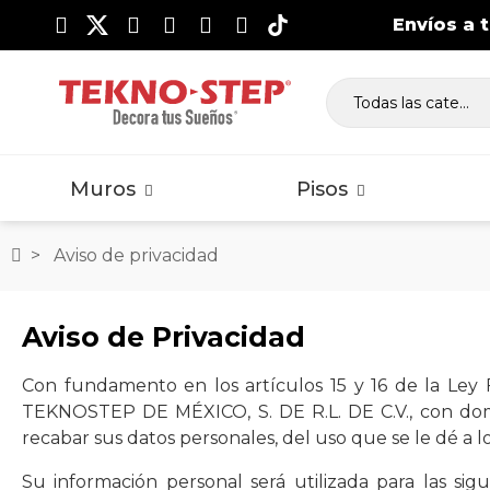
Envíos a 
Lambrín WPC Exterior
Piso Laminado Clásico
Vig
Pi
Ma
Muros
Pisos
Aviso de privacidad
Lambrín WPC Exterior
Piso Laminado Clásico
Vig
Aviso de Privacidad
Pi
Ma
Con fundamento en los artículos 15 y 16 de la Ley
TEKNOSTEP DE MÉXICO, S. DE R.L. DE C.V., con domic
recabar sus datos personales, del uso que se le dé a l
Su información personal será utilizada para las sigu