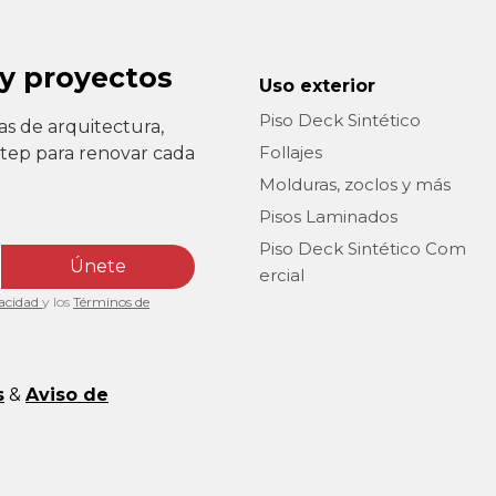
 y proyectos
Uso exterior
Piso Deck Sintético
as de arquitectura,
Follajes
Step para renovar cada
Molduras, zoclos y más
Pisos Laminados
Piso Deck Sintético Com
Únete
ercial
vacidad
y los
Términos de
s
&
Aviso de