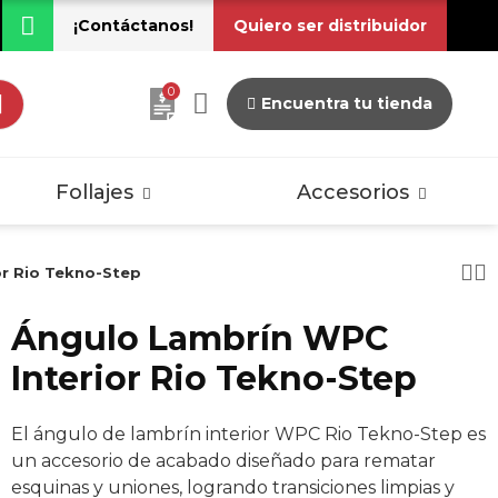
¡Contáctanos!
Quiero ser distribuidor
0
Encuentra tu tienda
dos
Pisos Laminados
Vintage
Follajes
Accesorios
or Rio Tekno-Step
Ángulo Lambrín WPC
dos
Pisos Laminados
Interior Rio Tekno-Step
Vintage
El ángulo de lambrín interior WPC Rio Tekno-Step es
un accesorio de acabado diseñado para rematar
esquinas y uniones, logrando transiciones limpias y