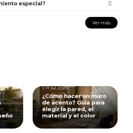
iento especial?
Ver más
17 Jul, 2026
¿Cómo hacer un muro
a
de acento? Guía para
elegir la pared, el
iseño
material y el color