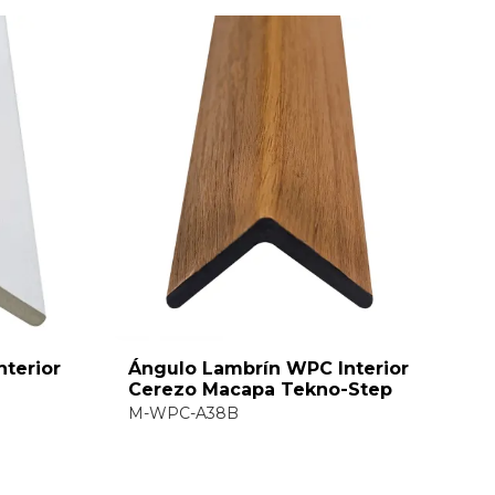
Ángulo Lambrín WPC Interior
Ángulo Lambrí
Cerezo Macapa Tekno-Step
Nogal Olinda 
M-WPC-A38B
M-WPC-A45B