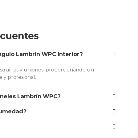
ecuentes
Ángulo Lambrín WPC Interior?
 esquinas y uniones, proporcionando un
 y profesional.
aneles Lambrín WPC?
 humedad?
?