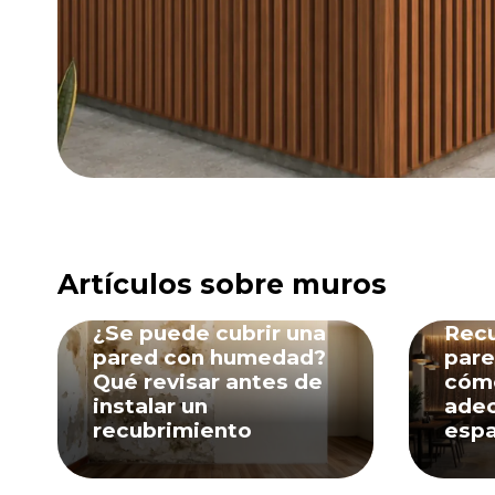
Artículos sobre muros
03 Ago, 2026
03 A
¿Se puede cubrir una
Recu
pared con humedad?
pare
Qué revisar antes de
cómo
instalar un
adec
recubrimiento
espa