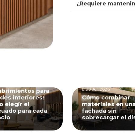
¿Requiere mantenim
go, 2026
30 Jul, 2026
brimientos para
des interiores:
Cómo combinar
 elegir el
materiales en un
uado para cada
fachada sin
cio
sobrecargar el d