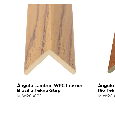
lo Lambrín WPC Interior
Ángulo Lambrín WPC
lia Tekno-Step
Rio Tekno-Step
C-A106
M-WPC-A201