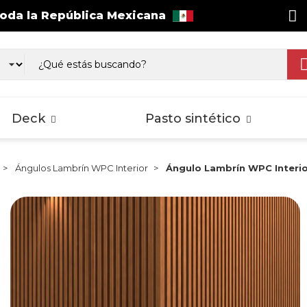
toda la República Mexicana
as WPC Exterior
Wall Cladding
sos Laminados
Pisos Laminados
Pisos Lamina
gnus
Select
Splash
Deck
Pasto sintético
Ángulos Lambrín WPC Interior
Ángulo Lambrín WPC Interi
as WPC Exterior
Wall Cladding
sos Laminados
Pisos Laminados
Pisos Lamina
gnus
Select
Splash