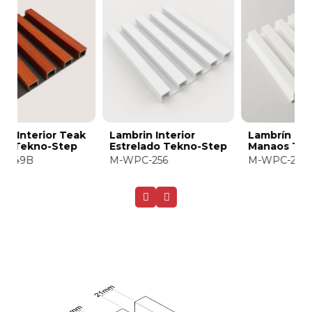
k
Lambrin Interior
Lambrín Interior
L
Estrelado Tekno-Step
Manaos Tekno-Step
A
S
M-WPC-256
M-WPC-205
M