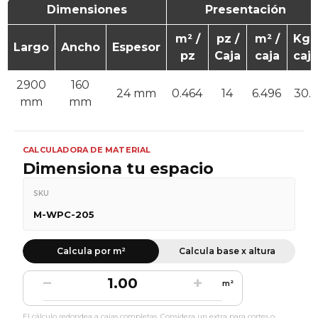
Dimensiones
Presentación
m² /
pz /
m² /
Kg /
Largo
Ancho
Espesor
pz
Caja
caja
caja
2900
160
24 mm
0.464
14
6.496
30.5
mm
mm
CALCULADORA DE MATERIAL
Dimensiona tu espacio
SKU
M-WPC-205
Calcula por m²
Calcula base x altura
−
+
m²
El cálculo redondea a cajas completas. Considera un extra para cortes o