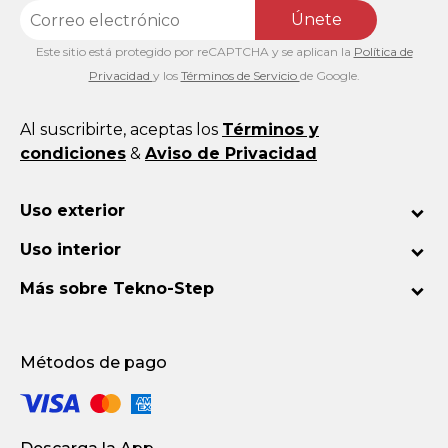
Únete
Este sitio está protegido por reCAPTCHA y se aplican la
Política de
Privacidad
y los
Términos de Servicio
de Google.
Al suscribirte, aceptas los
Términos y
condiciones
&
Aviso de Privacidad
Uso exterior
Uso interior
Más sobre Tekno-Step
Métodos de pago