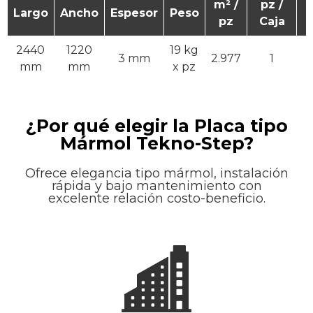
m² /
pz /
Largo
Ancho
Espesor
Peso
pz
Caja
2440
1220
19 kg
3 mm
2.977
1
mm
mm
x pz
¿Por qué elegir la Placa tipo
Mármol Tekno-Step?
Ofrece elegancia tipo mármol, instalación
rápida y bajo mantenimiento con
excelente relación costo-beneficio.