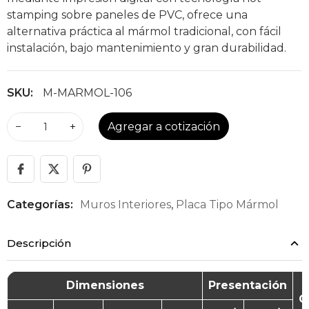
stamping sobre paneles de PVC, ofrece una
alternativa práctica al mármol tradicional, con fácil
instalación, bajo mantenimiento y gran durabilidad.
SKU:
M-MARMOL-106
−
+
Agregar a cotización
Categorías:
Muros Interiores
,
Placa Tipo Mármol
Descripción
Dimensiones
Presentación
G