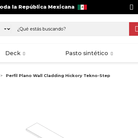
toda la República Mexicana
as WPC Exterior
Wall Cladding
sos Laminados
Pisos Laminados
Pisos Lamina
gnus
Select
Splash
Deck
Pasto sintético
Perfil Plano Wall Cladding Hickory Tekno-Step
as WPC Exterior
Wall Cladding
sos Laminados
Pisos Laminados
Pisos Lamina
gnus
Select
Splash