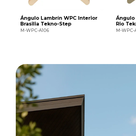
lo Lambrín WPC Interior
Ángulo Lambrín WPC
lia Tekno-Step
Rio Tekno-Step
C-A106
M-WPC-A201