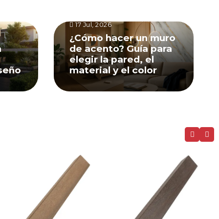
17 Jul, 2026
¿Cómo hacer un muro
a
de acento? Guía para
elegir la pared, el
iseño
material y el color