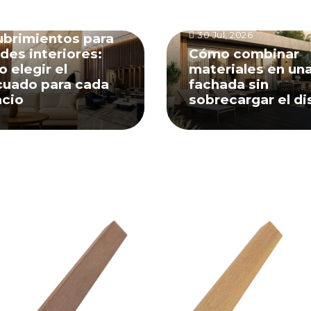
go, 2026
30 Jul, 2026
brimientos para
des interiores:
Cómo combinar
 elegir el
materiales en un
uado para cada
fachada sin
cio
sobrecargar el d