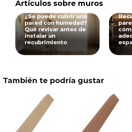
Artículos sobre muros
03 Ago, 2026
03 A
¿Se puede cubrir una
Recu
pared con humedad?
pare
Qué revisar antes de
cómo
instalar un
adec
recubrimiento
espa
También te podría gustar