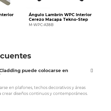
Ángulo Lambrín WPC Interior
Ángulo Lambrí
Cerezo Macapa Tekno-Step
Nogal Olinda 
M-WPC-A38B
M-WPC-A45B
ecuentes
l Cladding puede colocarse en
?
arse en plafones, techos decorativos y áreas
ra crear diseños continuos y contemporáneos.