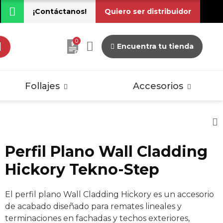
¡Contáctanos!
Quiero ser distribuidor
0
Encuentra tu tienda
dos
Pisos Laminados
Vintage
Follajes
Accesorios
Perfil Plano Wall Cladding
dos
Pisos Laminados
Hickory Tekno-Step
Vintage
El perfil plano Wall Cladding Hickory es un accesorio
de acabado diseñado para remates lineales y
terminaciones en fachadas y techos exteriores,