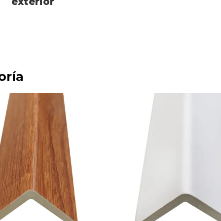
exterior
oría