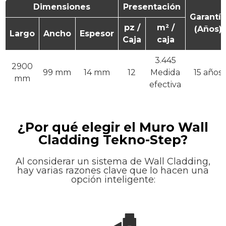
Dimensiones
Presentación
Garantía
pz /
m² /
(Años)
Largo
Ancho
Espesor
Caja
caja
3.445
2900
99 mm
14 mm
12
Medida
15 años
mm
efectiva
¿Por qué elegir el Muro Wall
Cladding Tekno-Step?
Al considerar un sistema de Wall Cladding,
hay varias razones clave que lo hacen una
opción inteligente: