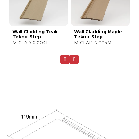
Wall Cladding
Wall Cladding
W
Tasmania Tekno-
Redwood Tekno-Step
T
Step
M-CLAD-6-002R
M
M-CLAD-6-5402T