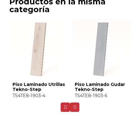
Productos en la misma
categoría
as
Piso Laminado Gudar
Piso Laminado
Tekno-Step
Ternasco Tekno-Step
TS4TE8-1903-6
TS4TE8-1903-5