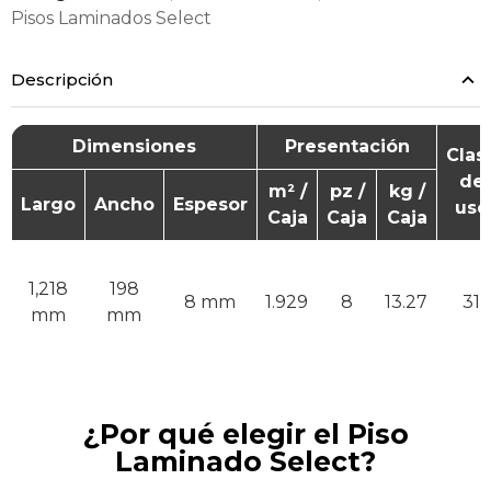
Pisos Laminados Select
Descripción
Dimensiones
Presentación
Clas
de
m² /
pz /
kg /
Largo
Ancho
Espesor
uso
Caja
Caja
Caja
1,218
198
8 mm
1.929
8
13.27
31
mm
mm
¿Por qué elegir el Piso
Laminado Select?