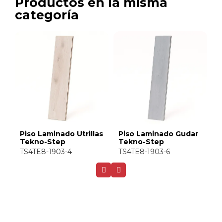
Productos en la misma
categoría
as
Piso Laminado Gudar
Piso Laminado
P
Tekno-Step
Ternasco Tekno-Step
A
TS4TE8-1903-6
TS4TE8-1903-5
T