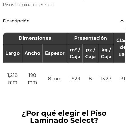
Pisos Laminados Select
Descripción
Dimensiones
Presentación
Clas
de
m² /
pz /
kg /
Largo
Ancho
Espesor
uso
Caja
Caja
Caja
1,218
198
8 mm
1.929
8
13.27
31
mm
mm
¿Por qué elegir el Piso
Laminado Select?