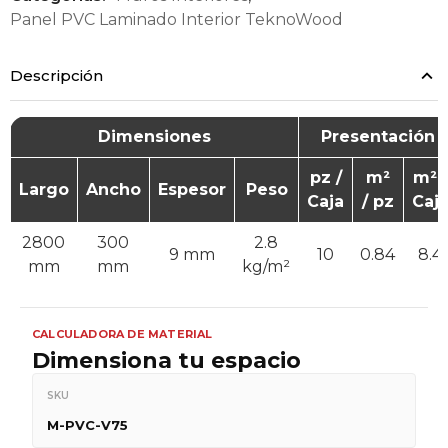
Panel PVC Laminado Interior TeknoWood
Descripción
Dimensiones
Presentación
pz /
m²
m² /
Largo
Ancho
Espesor
Peso
Caja
/ pz
Caj
2800
300
2.8
9 mm
10
0.84
8.4
mm
mm
kg/m²
CALCULADORA DE MATERIAL
Dimensiona tu espacio
SKU
M-PVC-V75