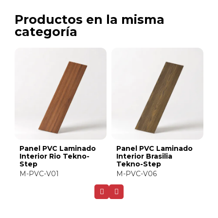
Productos en la misma
categoría
Laminado
Panel PVC Laminado
Panel PVC Lamin
ilia
Interior Ivory Elm
Interior Maple Du
p
Tekno-Step
Tekno-Step
M-PVC-V70
M-PVC-V71