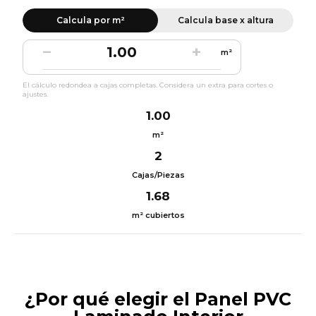
Calcula por m²
Calcula base x altura
−
+
m²
El cálculo redondea a cajas completas. Considera un extra para cortes o
ajustes.
1.00
m²
2
Cajas/Piezas
1.68
m² cubiertos
¿Por qué elegir el Panel PVC