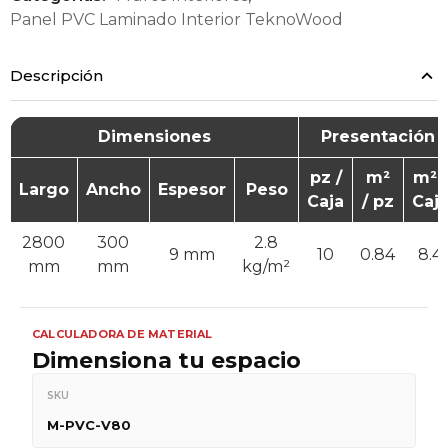
Panel PVC Laminado Interior TeknoWood
Descripción
Dimensiones
Presentación
pz /
m²
m² /
Largo
Ancho
Espesor
Peso
Caja
/ pz
Caj
2800
300
2.8
9 mm
10
0.84
8.4
mm
mm
kg/m²
CALCULADORA DE MATERIAL
Dimensiona tu espacio
SKU
M-PVC-V80