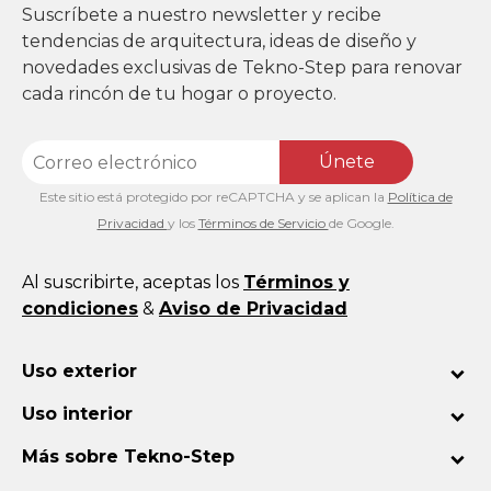
Suscríbete a nuestro newsletter y recibe
tendencias de arquitectura, ideas de diseño y
novedades exclusivas de Tekno-Step para renovar
cada rincón de tu hogar o proyecto.
Únete
Este sitio está protegido por reCAPTCHA y se aplican la
Política de
Privacidad
y los
Términos de Servicio
de Google.
Al suscribirte, aceptas los
Términos y
condiciones
&
Aviso de Privacidad
Uso exterior
Uso interior
Más sobre Tekno-Step