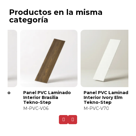
Productos en la misma
categoría
Panel PVC Laminado
Panel PVC Laminado
P
Interior Ivory Elm
Interior Maple Dusk
I
Tekno-Step
Tekno-Step
T
M-PVC-V70
M-PVC-V71
M