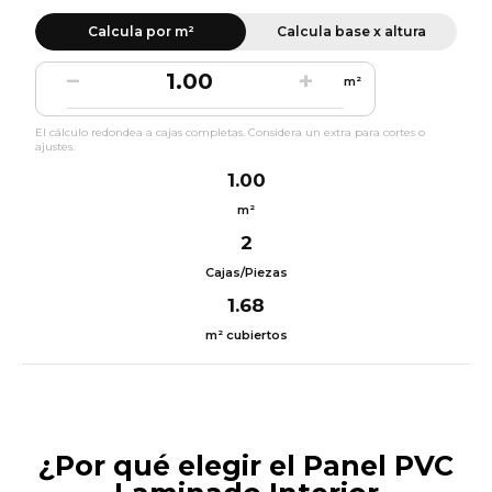
Calcula por m²
Calcula base x altura
−
+
m²
El cálculo redondea a cajas completas. Considera un extra para cortes o
ajustes.
1.00
m²
2
Cajas/Piezas
1.68
m² cubiertos
¿Por qué elegir el Panel PVC