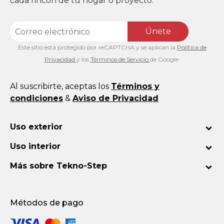
cada rincón de tu hogar o proyecto.
Únete
Este sitio está protegido por reCAPTCHA y se aplican la
Política de
Privacidad
y los
Términos de Servicio
de Google.
Al suscribirte, aceptas los
Términos y
condiciones
&
Aviso de Privacidad
Uso exterior
Uso interior
Más sobre Tekno-Step
Métodos de pago