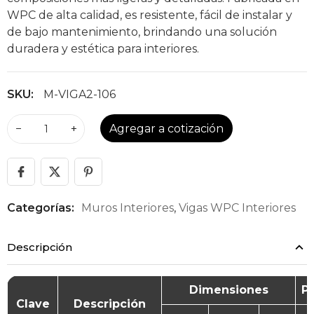
WPC de alta calidad, es resistente, fácil de instalar y
de bajo mantenimiento, brindando una solución
duradera y estética para interiores.
SKU:
M-VIGA2-106
−
+
Agregar a cotización
Categorías:
Muros Interiores
,
Vigas WPC Interiores
Descripción
Dimensiones
P
Clave
Descripción