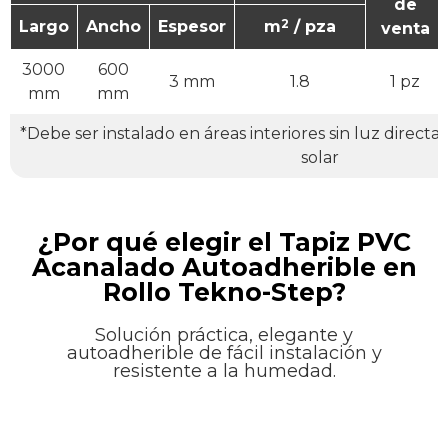
de
2
Largo
Ancho
Espesor
m
/ pza
venta
3000
600
3 mm
1.8
1 pz
mm
mm
*Debe ser instalado en áreas interiores sin luz directa d
solar
¿Por qué elegir el Tapiz PVC
Acanalado Autoadherible en
Rollo Tekno-Step?
Solución práctica, elegante y
autoadherible de fácil instalación y
resistente a la humedad.​​