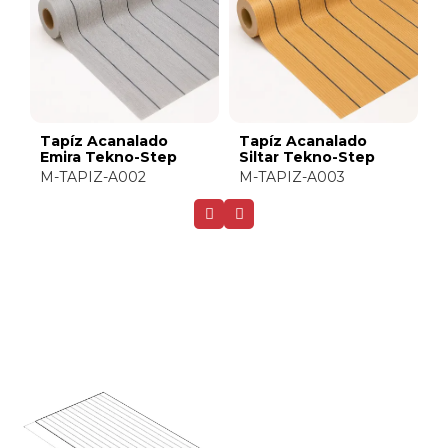
Tapíz Acanalado
Tapíz Acanalado
T
Emira Tekno-Step
Siltar Tekno-Step
T
M-TAPIZ-A002
M-TAPIZ-A003
M