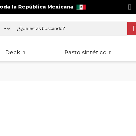
toda la República Mexicana
as WPC Exterior
Wall Cladding
sos Laminados
Pisos Laminados
Pisos Lamina
gnus
Select
Splash
Deck
Pasto sintético
as WPC Exterior
Wall Cladding
sos Laminados
Pisos Laminados
Pisos Lamina
gnus
Select
Splash