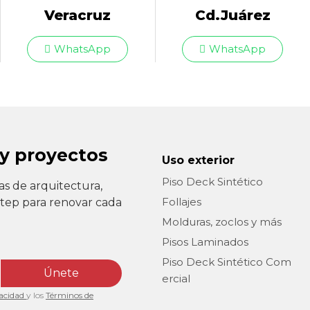
Veracruz
Cd.Juárez
WhatsApp
WhatsApp
 y proyectos
Uso exterior
Piso Deck Sintético
as de arquitectura,
Follajes
Step para renovar cada
Molduras, zoclos y más
Pisos Laminados
Piso Deck Sintético Com
Únete
ercial
vacidad
y los
Términos de