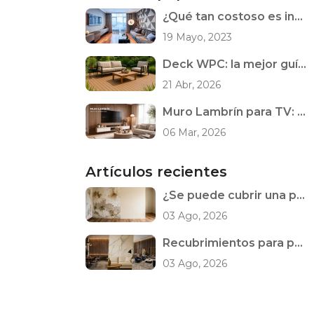
¿Qué tan costoso es instalar pisos laminados?
19 Mayo, 2023
Deck WPC: la mejor guía de instalación
21 Abr, 2026
Muro Lambrín para TV: ideas modernas para transformar tu sala
06 Mar, 2026
Artículos recientes
¿Se puede cubrir una pared con humedad? Qué revisar antes de instalar un recubrimiento
03 Ago, 2026
Recubrimientos para paredes interiores: cómo elegir el adecuado para cada espacio
03 Ago, 2026