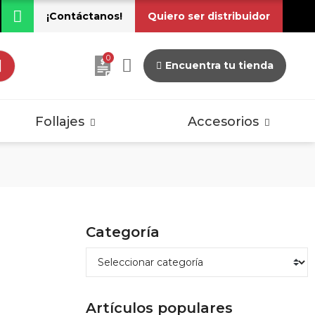
¡Contáctanos!
Quiero ser distribuidor
0
Encuentra tu tienda
dos
Pisos Laminados
Vintage
Follajes
Accesorios
dos
Pisos Laminados
Categoría
Vintage
Artículos populares