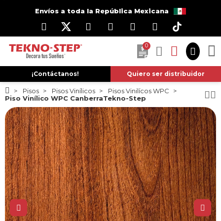
Envíos a toda la República Mexicana
0
¡Contáctanos!
Quiero ser distribuidor
Pisos
Pisos Vinílicos
Pisos Vinilícos WPC
Piso Vinílico WPC CanberraTekno-Step