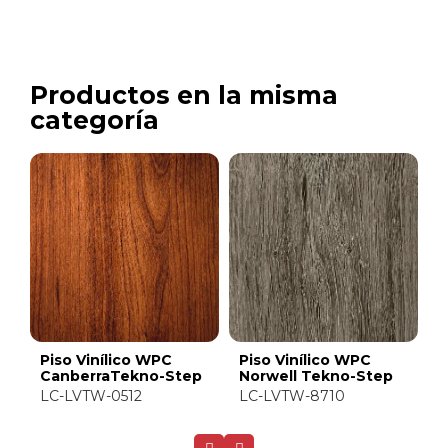
Productos en la misma
categoría
Piso Vinílico WPC
Piso Vinílico WPC
P
-
CanberraTekno-Step
Norwell Tekno-Step
A
S
LC-LVTW-0512
LC-LVTW-8710
L