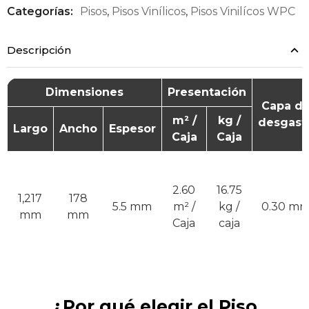
Categorías:
Pisos
,
Pisos Vinílicos
,
Pisos Vinilícos WPC
Descripción
Dimensiones
Presentación
Capa d
m² /
kg /
desgast
Largo
Ancho
Espesor
Caja
Caja
2.60
16.75
1,217
178
5.5 mm
m² /
kg /
0.30 m
mm
mm
Caja
caja
¿Por qué elegir el Piso