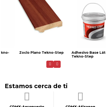
Adhesivo Base Látex
Cuarto Bocel Tekno-
Tekno-Step
Step
Estamos cerca de ti
CDMX-Aeropuerto​
CDMX-Atizapan