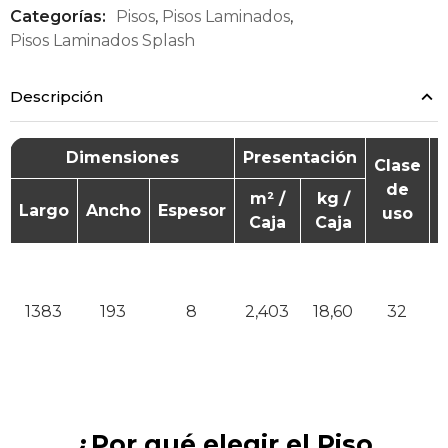
Categorías:
Pisos
,
Pisos Laminados
,
Pisos Laminados Splash
Descripción
Dimensiones
Presentación
Clase
de
A
m² /
kg /
Largo
Ancho
Espesor
uso
Caja
Caja
R
1383
193
8
2,403
18,60
32
¿Por qué elegir el Piso