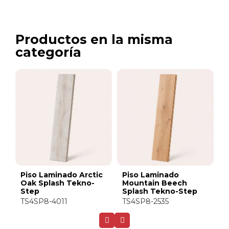
Productos en la misma
categoría
Piso Laminado
Piso Laminado
Piso
Mountain Beech
Australian Walnut
Gold
Splash Tekno-Step
Splash Tekno-Step
Tekn
TS4SP8-2535
TS4SP8-7503
TS4S