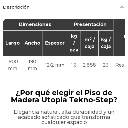
Descripción
Dimensiones
Presentación
kg
U
2
m
/
kg /
Largo
Ancho
Espesor
/
caja
caja
pza
1900
190
12/2 mm
1.6
2.888
23
Resid
mm
mm
¿Por qué elegir el Piso de
Madera Utopia Tekno-Step?
Elegancia natural, alta durabilidad y un
acabado sofisticado que transforma
cualquier espacio