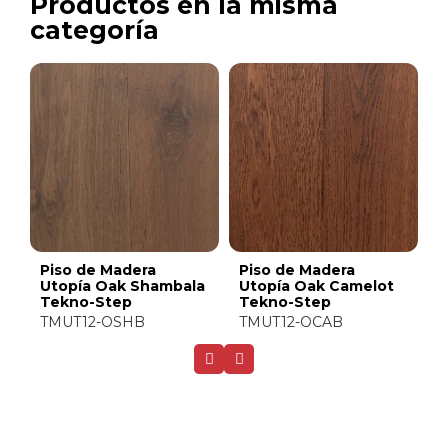
Productos en la misma
categoría
Piso de Madera
Piso de Madera
P
Utopía Oak Shambala
Utopía Oak Camelot
U
Tekno-Step
Tekno-Step
T
TMUT12-OSHB
TMUT12-OCAB
T