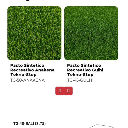
Pasto Sintético
Pasto Sintético
P
Recreativo Bali
Recreativo Tulum
R
Tekno-Step
Tekno-Step
T
TG-40-BALI
TG-35-TULUM
T