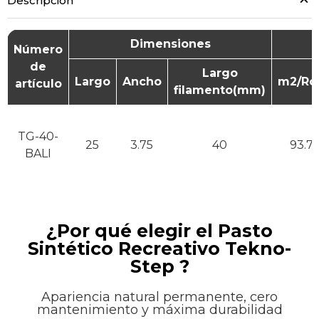
Descripción
Dimensiones
Número
de
Largo
Largo
Ancho
m2/Rol
artículo
filamento(mm)
TG-40-
25
3.75
40
93.7
BALI
¿Por qué elegir el Pasto
Sintético Recreativo Tekno-
Step ?
Apariencia natural permanente, cero
mantenimiento y máxima durabilidad