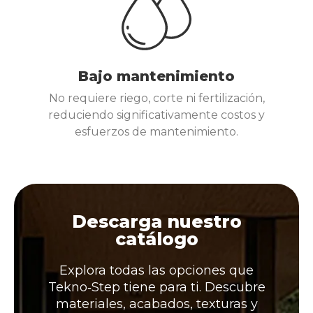
Bajo mantenimiento
No requiere riego, corte ni fertilización,
reduciendo significativamente costos y
esfuerzos de mantenimiento.
Descarga nuestro
catálogo
Explora todas las opciones que
Tekno‑Step tiene para ti. Descubre
materiales, acabados, texturas y