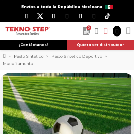
Envíos a toda la República Mexicana
0
¡Contáctanos!
Quiero ser distribuidor
Pasto Sintético
Pasto Sintético Deportivo
Monofilamento