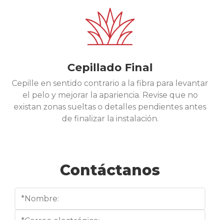
Cepillado Final
Cepille en sentido contrario a la fibra para levantar
el pelo y mejorar la apariencia. Revise que no
existan zonas sueltas o detalles pendientes antes
de finalizar la instalación.
Contáctanos