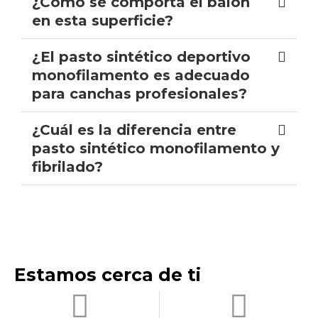
¿Cómo se comporta el balón
en esta superficie?
¿El pasto sintético deportivo
monofilamento es adecuado
para canchas profesionales?
¿Cuál es la diferencia entre
pasto sintético monofilamento y
fibrilado?
Estamos cerca de ti