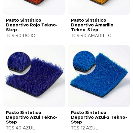
Pasto Sintético
Pasto Sintético
Deportivo Rojo Tekno-
Deportivo Amarillo
Step
Tekno-Step
TGS-40-ROJO
TGS-40-AMARILLO
Pasto Sintético
Pasto Sintético
Deportivo Azul Tekno-
Deportivo Azul-2 Tekno-
Step
Step
TGS-40-AZUL
TGS-12 AZUL