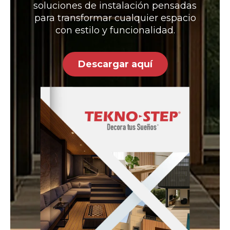
soluciones de instalación pensadas
para transformar cualquier espacio
con estilo y funcionalidad.
Descargar aquí