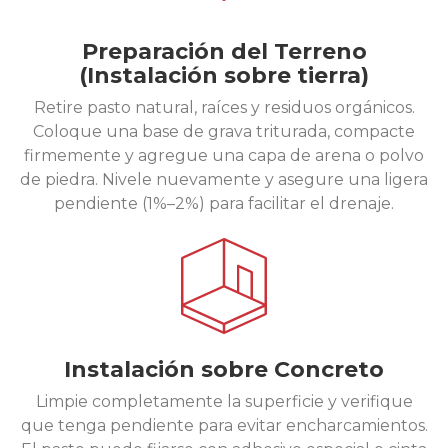
Preparación del Terreno
(Instalación sobre tierra)
Retire pasto natural, raíces y residuos orgánicos.
Coloque una base de grava triturada, compacte
firmemente y agregue una capa de arena o polvo
de piedra. Nivele nuevamente y asegure una ligera
pendiente (1%–2%) para facilitar el drenaje.
Instalación sobre Concreto
Limpie completamente la superficie y verifique
que tenga pendiente para evitar encharcamientos.