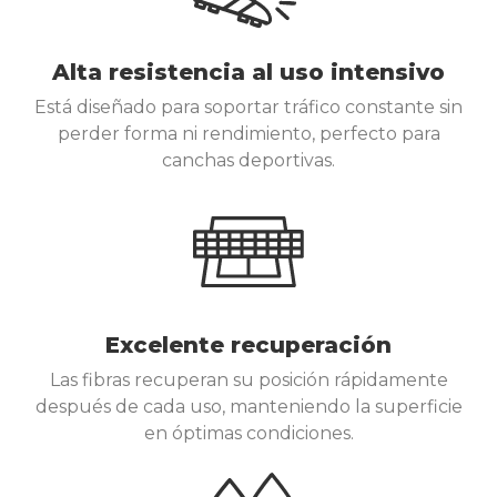
Alta resistencia al uso intensivo
Está diseñado para soportar tráfico constante sin
perder forma ni rendimiento, perfecto para
canchas deportivas.
Excelente recuperación
Las fibras recuperan su posición rápidamente
después de cada uso, manteniendo la superficie
en óptimas condiciones.