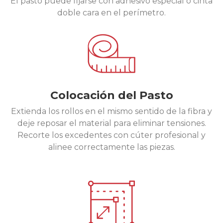
El pasto puede fijarse con adhesivo especial o cinta
doble cara en el perímetro.
Colocación del Pasto
Extienda los rollos en el mismo sentido de la fibra y
deje reposar el material para eliminar tensiones.
Recorte los excedentes con cúter profesional y
alinee correctamente las piezas.