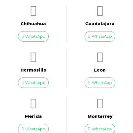
Chihuahua
Guadalajara
WhatsApp
WhatsApp
Hermosillo
Leon
WhatsApp
WhatsApp
Merida
Monterrey
WhatsApp
WhatsApp