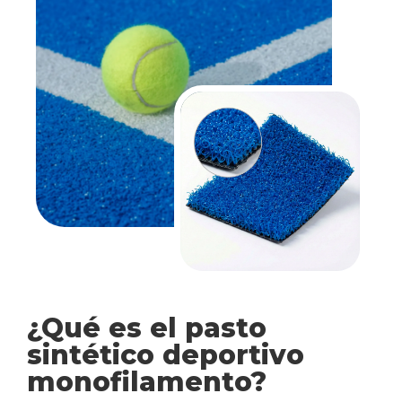
¿Qué es el pasto
sintético deportivo
monofilamento?