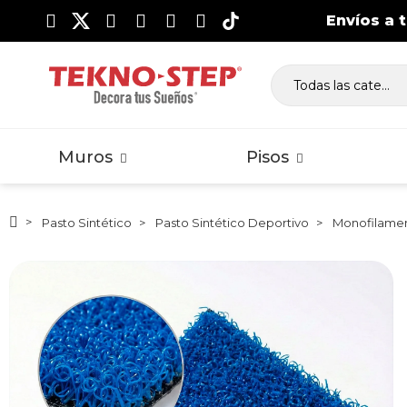
Envíos a 
Lambrín WPC Exterior
Piso Laminado Clásico
Vig
Pi
Ma
Muros
Pisos
Pasto Sintético
Pasto Sintético Deportivo
Monofilame
Lambrín WPC Exterior
Piso Laminado Clásico
Vig
Pi
Ma