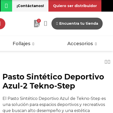
¡Contáctanos!
Quiero ser distribuidor
0
Encuentra tu tienda
dos
Pisos Laminados
Vintage
Follajes
Accesorios
Pasto Sintético Deportivo
dos
Pisos Laminados
Azul-2 Tekno-Step
Vintage
El Pasto Sintético Deportivo Azul de Tekno-Step es
una solución para espacios deportivos y recreativos
que buscan alto desempeño y una estética