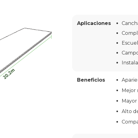
Aplicaciones
Cancha
Comple
Escuel
Campos
Instal
Beneficios
Aparien
Mejor 
Mayor 
Alto 
Compat