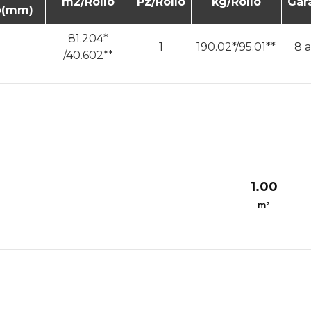
m2/Rollo
Pz/Rollo
kg/Rollo
Gar
o(mm)
81.204*
1
190.02*/95.01**
8 
/40.602**
1.00
m²