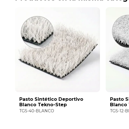
Pasto Sintético Deportivo
Pasto S
Blanco Tekno-Step
Blanco
TGS-40-BLANCO
TGS-12-