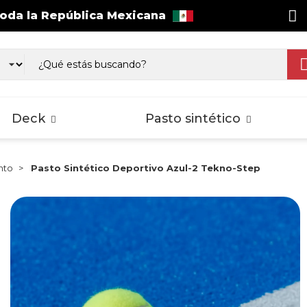
toda la República Mexicana
as WPC Exterior
Wall Cladding
sos Laminados
Pisos Laminados
Pisos Lamina
gnus
Select
Splash
Deck
Pasto sintético
nto
Pasto Sintético Deportivo Azul-2 Tekno-Step
as WPC Exterior
Wall Cladding
sos Laminados
Pisos Laminados
Pisos Lamina
gnus
Select
Splash