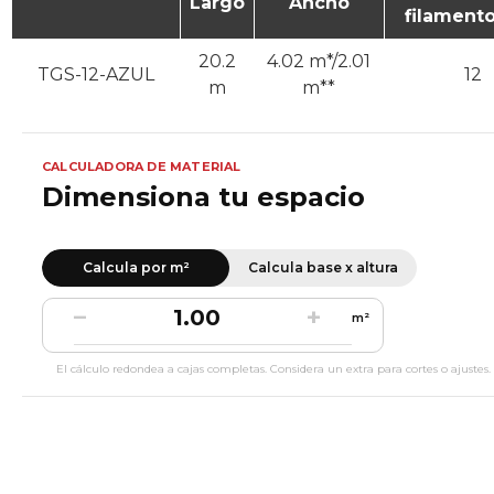
Largo
Ancho
filament
20.2
4.02 m*/2.01
TGS-12-AZUL
12
m
m**
CALCULADORA DE MATERIAL
Dimensiona tu espacio
Calcula por m²
Calcula base x altura
−
+
m²
El cálculo redondea a cajas completas. Considera un extra para cortes o ajustes.