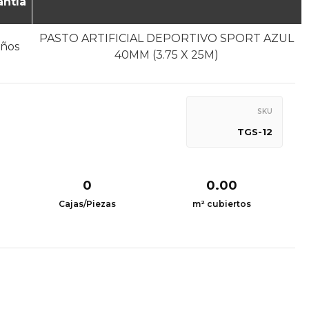
antía
PASTO ARTIFICIAL DEPORTIVO SPORT AZUL
años
40MM (3.75 X 25M)
SKU
TGS-12
0
0.00
Cajas/Piezas
m² cubiertos