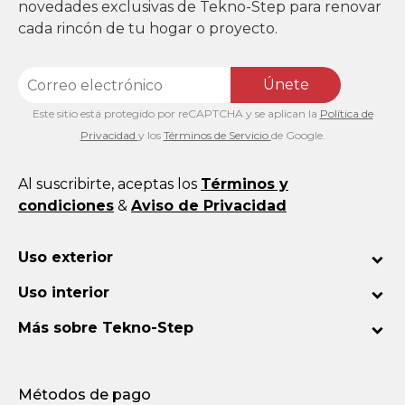
novedades exclusivas de Tekno-Step para renovar
cada rincón de tu hogar o proyecto.
Únete
Este sitio está protegido por reCAPTCHA y se aplican la
Política de
Privacidad
y los
Términos de Servicio
de Google.
Al suscribirte, aceptas los
Términos y
condiciones
&
Aviso de Privacidad
Uso exterior
Uso interior
Más sobre Tekno-Step
Métodos de pago