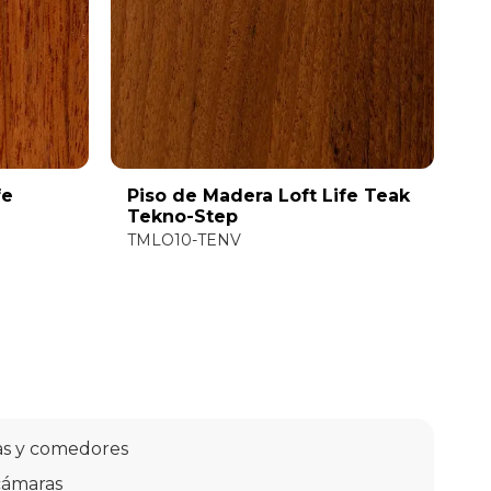
fe
Piso de Madera Loft Life Teak
Tekno-Step
TMLO10-TENV
as y comedores
ámaras