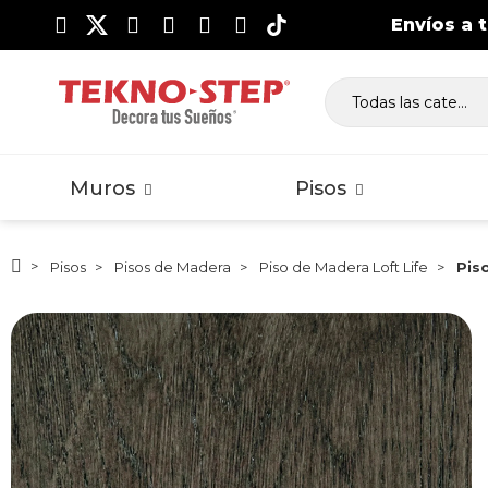
Envíos a 
Lambrín WPC Exterior
Piso Laminado Clásico
Vig
Pi
Ma
Muros
Pisos
Pisos
Pisos de Madera
Piso de Madera Loft Life
Pis
Lambrín WPC Exterior
Piso Laminado Clásico
Vig
Pi
Ma