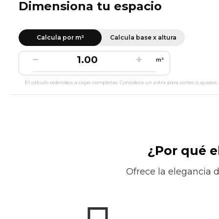
Dimensiona tu espacio
Calcula por m²
Calcula base x altura
−
+
m²
El cálculo redondea a cajas completas. Considera un extra para cortes o ajustes.
¿Por qué e
Ofrece la elegancia 