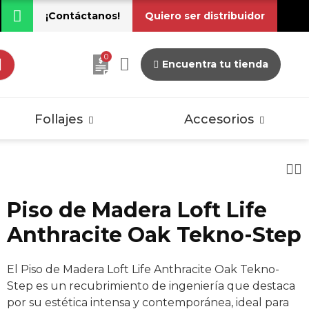
¡Contáctanos!
Quiero ser distribuidor
0
Encuentra tu tienda
dos
Pisos Laminados
Vintage
Follajes
Accesorios
Piso de Madera Loft Life
dos
Pisos Laminados
Anthracite Oak Tekno-Step
Vintage
El Piso de Madera Loft Life Anthracite Oak Tekno-
Step es un recubrimiento de ingeniería que destaca
por su estética intensa y contemporánea, ideal para