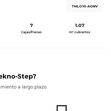
TMLO10-AONV
7
1.07
Cajas/Piezas
m² cubiertos
Tekno-Step?
miento a largo plazo.