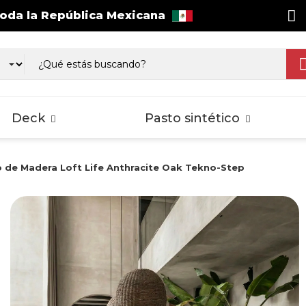
toda la República Mexicana
as WPC Exterior
Wall Cladding
sos Laminados
Pisos Laminados
Pisos Lamina
gnus
Select
Splash
Deck
Pasto sintético
o de Madera Loft Life Anthracite Oak Tekno-Step
as WPC Exterior
Wall Cladding
sos Laminados
Pisos Laminados
Pisos Lamina
gnus
Select
Splash