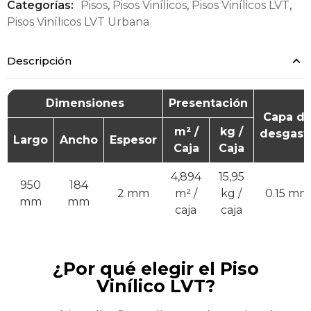
Categorías:
Pisos
,
Pisos Vinílicos
,
Pisos Vinílicos LVT
,
Pisos Vinílicos LVT Urbana
Descripción
Dimensiones
Presentación
Capa d
m² /
kg /
desgast
Largo
Ancho
Espesor
Caja
Caja
4,894
15,95
950
184
2 mm
m² /
kg /
0.15 mm
mm
mm
caja
caja
¿Por qué elegir el Piso
Vinílico LVT?