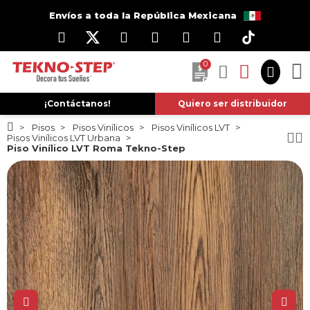
Envíos a toda la República Mexicana
0
¡Contáctanos!
Quiero ser distribuidor
Pisos
Pisos Vinílicos
Pisos Vinílicos LVT
Pisos Vinílicos LVT Urbana
Piso Vinílico LVT Roma Tekno-Step