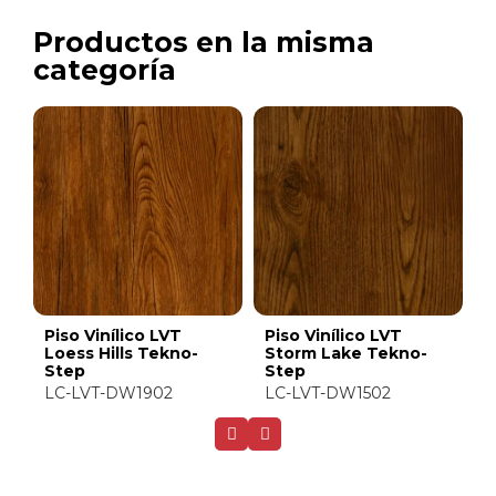
Productos en la misma
categoría
Piso Vinílico LVT
Piso Vinílico LVT
P
Vermillion Tekno-
Aurora Tekno-Step
T
Step
LC-LVT-DW3170
L
LC-LVT-DW1331