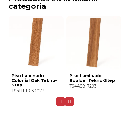
categoría
Piso Laminado Oak
Piso Laminado
P
Fresco Tekno-Step
Titanium Oak Tekno-
C
Step
S
TS4AS8-4381-A
TS4SH7-7718
T