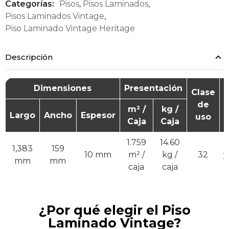
Categorías:
Pisos
,
Pisos Laminados
,
Pisos Laminados Vintage
,
Piso Laminado Vintage Heritage
Descripción
Dimensiones
Presentación
Clase
de
A
m² /
kg /
Largo
Ancho
Espesor
uso
Caja
Caja
1.759
14.60
R
1,383
159
10 mm
m² /
kg /
32
y
mm
mm
caja
caja
¿Por qué elegir el Piso
Laminado Vintage?