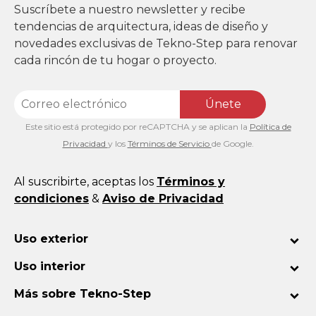
Suscríbete a nuestro newsletter y recibe
tendencias de arquitectura, ideas de diseño y
novedades exclusivas de Tekno-Step para renovar
cada rincón de tu hogar o proyecto.
Únete
Este sitio está protegido por reCAPTCHA y se aplican la
Política de
Privacidad
y los
Términos de Servicio
de Google.
Al suscribirte, aceptas los
Términos y
condiciones
&
Aviso de Privacidad
Uso exterior
Uso interior
Más sobre Tekno-Step