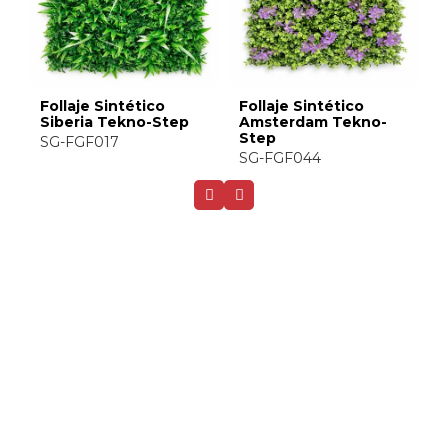
Follaje Sintético
Follaje Sintético
o-
Amazonas-A Tekno-
Amazonas-B Tekno-
Step
Step
SG-FGK004A
SG-FGK004B