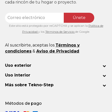
cada rincón de tu hogar o proyecto.
Únete
Este sitio está protegido por reCAPTCHA y se aplican la
Política de
Privacidad
y los
Términos de Servicio
de Google.
Al suscribirte, aceptas los
Términos y
condiciones
&
Aviso de Privacidad
Uso exterior
Uso interior
Más sobre Tekno-Step
Métodos de pago