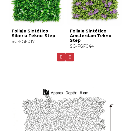
Follaje Sintético
Follaje Sintético
F
Amazonas-A Tekno-
Amazonas-B Tekno-
A
Step
Step
S
SG-FGK004A
SG-FGK004B