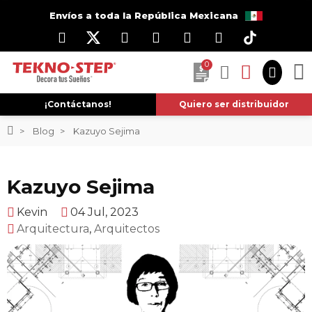
Envíos a toda la República Mexicana
0
¡Contáctanos!
Quiero ser distribuidor
Blog
Kazuyo Sejima
Kazuyo Sejima
Kevin
04 Jul, 2023
Arquitectura
,
Arquitectos